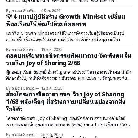
นิยามความสุข บทนำ เมื่อ "ห้องเรียน" กลายเป็น "พื้นที่แห่งการ
เปลี่ยนแปลง" วิชา "ปันสุข" (Joy of Sharing) ไม่ใช่วิชาที
By อ.บอม GenEd.
4 มี.ค. 2026
💡 4 แนวปฏิบัติสร้าง Growth Mindset เปลี่ยน
ห้องเรียนให้เต็มไปด้วยศักยภาพ
แนวคิด Growth Mindset มาใช้ในการจัดการเรียนรู้ได้อย่างเป็นรูป
ธรรม เพื่อเพิ่มแรงจูงใจและความสำเร็จของนักศึกษาในทุกรายวิชา
By อ.บอม GenEd.
19 ธ.ค. 2025
ถอดบทเรียนจากกิจกรรมพัฒนากาย-จิต-สังคม ใน
รายวิชา Joy of Sharing 2/68
ผู้ถอดบทเรียน: ชัยฤทธิ์ อิ่มเจริญ อาจารย์ประจำวิชา (อาจารย์พิเศษ สำนัก
ศึกษาทั่วไป) วันที่จัดกิจกรรม: 4 ธันวาคม พ.ศ. 2568 1. วัตถุประสงค์และ
กรอบแนวคิดของกิจกรรม การจัดกิจกรรมในคาบเรียนนี้มุ่งเน้นการ
By อ.บอม GenEd.
12 ธ.ค. 2025
พัฒนาทักษะพื้นฐานที่สำคัญยิ่งต่อชี
ส่องโครงการจิตอาสา สจล. วิชา Joy of Sharing
1/68 พลังเล็กๆ ที่สร้างความเปลี่ยนแปลงจากสิ่ง
ใกล้ตัว
โครงการจิตอาสา "Joy of Sharing" ของนักศึกษา สถาบันเทคโนโลยี
พระจอมเกล้าเจ้าคุณทหารลาดกระบัง (สจล.) เทอม 1 ปีการศึกษา 2568
พิสูจน์ให้เห็นว่าการเปลี่ยนแปลง อาจไม่ได้เริ่มต้นจากการแก้ปัญหาระดับ
By อ.บอม GenEd.
26 ต.ค. 2025
โลก แต่เกิดจากการหันมามองและใส่ใจ "ปัญหาเล็กๆ ที