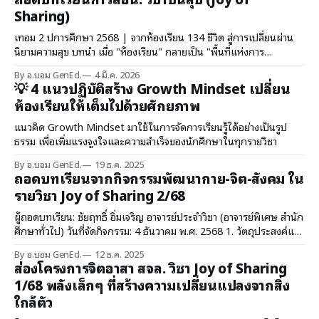
Sharing)
เทอม 2 ปีการศึกษา 2568 | จากห้องเรียน 134 ชีวิต สู่การเปลี่ยนผ่าน
นิยามความสุข บทนำ เมื่อ "ห้องเรียน" กลายเป็น "พื้นที่แห่งการ
เปลี่ยนแปลง" วิชา "ปันสุข" (Joy of Sharing) ไม่ใช่วิชาที
By อ.บอม GenEd.
4 มี.ค. 2026
💡 4 แนวปฏิบัติสร้าง Growth Mindset เปลี่ยน
ห้องเรียนให้เต็มไปด้วยศักยภาพ
แนวคิด Growth Mindset มาใช้ในการจัดการเรียนรู้ได้อย่างเป็นรูป
ธรรม เพื่อเพิ่มแรงจูงใจและความสำเร็จของนักศึกษาในทุกรายวิชา
By อ.บอม GenEd.
19 ธ.ค. 2025
ถอดบทเรียนจากกิจกรรมพัฒนากาย-จิต-สังคม ใน
รายวิชา Joy of Sharing 2/68
ผู้ถอดบทเรียน: ชัยฤทธิ์ อิ่มเจริญ อาจารย์ประจำวิชา (อาจารย์พิเศษ สำนัก
ศึกษาทั่วไป) วันที่จัดกิจกรรม: 4 ธันวาคม พ.ศ. 2568 1. วัตถุประสงค์และ
กรอบแนวคิดของกิจกรรม การจัดกิจกรรมในคาบเรียนนี้มุ่งเน้นการ
By อ.บอม GenEd.
12 ธ.ค. 2025
พัฒนาทักษะพื้นฐานที่สำคัญยิ่งต่อชี
ส่องโครงการจิตอาสา สจล. วิชา Joy of Sharing
1/68 พลังเล็กๆ ที่สร้างความเปลี่ยนแปลงจากสิ่ง
ใกล้ตัว